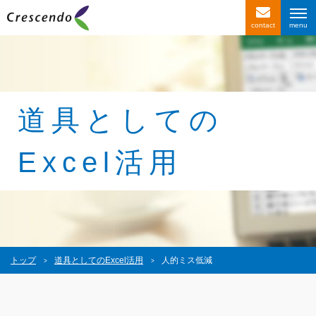
contact
サービス紹介
事例紹介
お客様の声
道具としての
会社情報
Excel活用
〒116-0013
東京都荒川区西日暮里4-1-2
西日暮里ACビル2F
トップ
道具としてのExcel活用
人的ミス低減