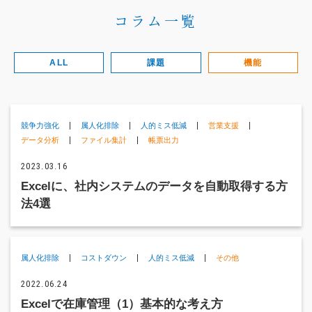
（受付時間：9:00〜18:00）
コラム一覧
土日祝日・お盆・年末年始を除く
ALL
課題
機能
セキュリティ
標準化
営業支援
競争力強化
データ分析
属人化排除
ファイル集計
メンテナンス
コストダウン
人的ミス低減
帳票出力
時間短縮
その他
技術の使い方
競争力強化
属人化排除
人的ミス低減
営業支援
失敗に学ぶ
データ分析
ファイル集計
帳票出力
2023.03.16
Excelに、社内システムのデータを自動取得する方
法4選
属人化排除
コストダウン
人的ミス低減
その他
2022.06.24
Excelで在庫管理（1）基本的な考え方