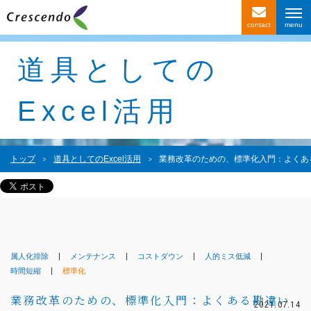
contact
サービス紹介
道具としての
事例紹介
Excel活用
お客様の声
会社情報
トップ
道具としてのExcel活用
業務改革のための、標準化入門：よくあ
〒116-0013
東京都荒川区西日暮里4-1-2
西日暮里ACビル2F
属人化排除
メンテナンス
コストダウン
人的ミス低減
時間短縮
標準化
業務改革のための、標準化入門：よくある勘違い
2021.07.14