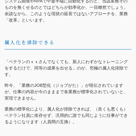
システム開発やRPAで中途半端に自動化するのと、当該業務その
ものを無くせるのとではどちらが効率化か、一目瞭然でしょう。
余談ながら、このような現状の延長ではないアプローチを、業務
「改革」といいます。
属人化を排除できる
「ベテランのｘｘさんでなくても、新人にわずかなトレーニング
をするだけで、同等の成果を出せる」のが、究極の属人化排除で
す。
昨今、「業務のJOB型化（ジョブがた）」が喧伝されています
が、仕事の内容が今のまままで各業務が標準化されていないと、
実現できません。
業務の標準化により、属人化が排除できれば、（良くも悪くも）
ベテラン社員に依存せず、汎用的に誰でも同じように仕事ができ
るようになります（人員間の互換）。