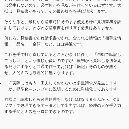
は発生しないので、必ず何かを見ながら作っているはずです。大
抵は、見積書があって、その最終版をを基に請求します。
そうなると、最初から請求時にそのまま使える様に見積業務を設
計しておけば、わざわざ請求書を作り直す必要はありません。
何しろ、見積書であれ請求書であれ、含まれる情報は「相手先情
報」「品名」「金額」など、ほぼ共通です。
これを手で打ち直しているところが余りに多く、「自動で転記し
て欲しい」という依頼が多いのですが、最初から見出しを切替え
るだけにするなど共通で作っておけば「転記」そのものが無く
せ、人的ミスも原理的に無くなります。
※実際にはもう一工夫しておかないと多重請求が発生します
が、標準化をシンプルに説明するために単純化してあります
同様に、請求したら経理処理をしなければなりませんから、会計
ソフトで処理できるデータとして出力すれば、経理の人が手入力
する手間とミスをゼロにできるのです。