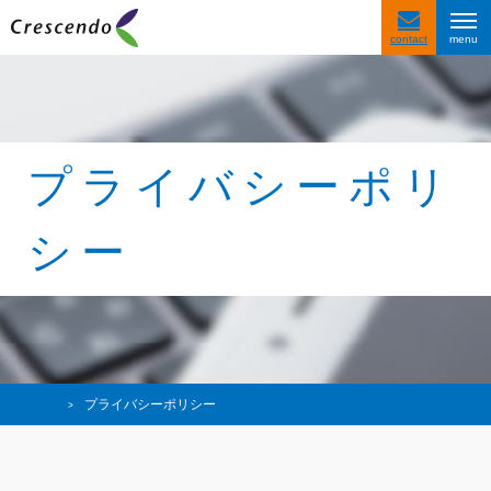
contact
サービス紹介
事例紹介
お客様の声
プライバシーポリ
会社情報
シー
〒116-0013
東京都荒川区西日暮里4-1-2
西日暮里ACビル2F
トップ
プライバシーポリシー