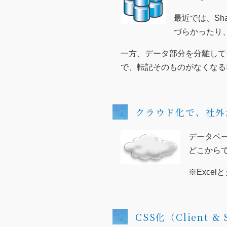
最近では、Sh
づらかったり
一方、データ部分を分離して
で、転記そのものがなくなる
クラウド化で、社外
データベ
どこから
※Exce
CSS化（Client 