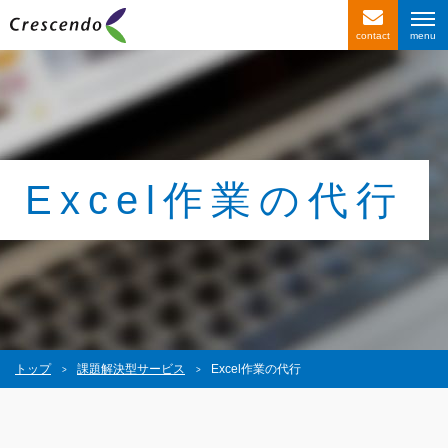
contact
サービス紹介
事例紹介
お客様の声
Excel作業の代行
会社情報
〒116-0013
東京都荒川区西日暮里4-1-2
西日暮里ACビル2F
トップ
課題解決型サービス
Excel作業の代行