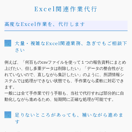
（受付時間：9:00〜18:00）
Excel関連作業代行
土日祝日・お盆・年末年始を除く
高度なExcel作業を、代行します
大量・複雑なExcel関連業務、急ぎでもご相談下
さい
例えば、「何百ものcsvファイルを使って１つの報告資料にまとめ
上げたい、但し多重データは削除したい」「データの整合性がと
れていないので、直しながら集計したい」のように、所謂情報シ
ステムでは処理ができない状態でも、手作業なら柔軟に対応でき
ます。
一般には全て手作業で行う手順も、当社で代行すれば部分的に自
動化しながら進めるため、短期間に正確な処理が可能です。
足りないところがあっても、補いながら進めま
す