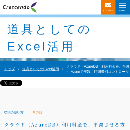
contact
サービス紹介
道具としての
事例紹介
Excel活用
お客様の声
会社情報
クラウド（AzureDB）利用料金を、半
トップ
道具としてのExcel活用
～ Azureで実践、時間帯別コントロール
〒116-0013
東京都荒川区西日暮里4-1-2
西日暮里ACビル2F
技術の使い方
その他
クラウド（AzureDB）利用料金を、半減させる方