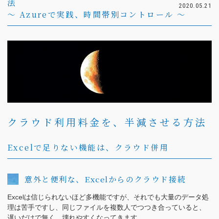
法
（受付時間：9:00〜18:00）
2020.05.21
土日祝日・お盆・年末年始を除く
～ Azureで実践、時間帯別コントロール ～
クラウド利用料金を、半減させる方法
Excelで足りない機能は、クラウド併用
意外と便利な、Excelからのクラウド接続
Excelは信じられないほど多機能ですが、それでも大量のデータ処
理は苦手ですし、同じファイルを複数人でつつき合っていると、
遅いだけで無く、壊れやすくなってきます。