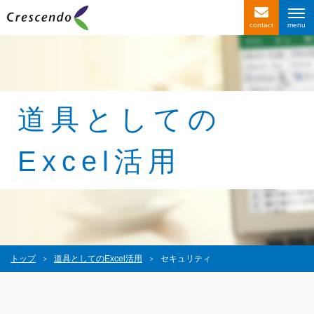
contact
サービス紹介
事例紹介
お客様の声
道具としての
会社情報
Excel活用
〒116-0013
東京都荒川区西日暮里4-1-2
西日暮里ACビル2F
トップ
道具としてのExcel活用
セキュリティ