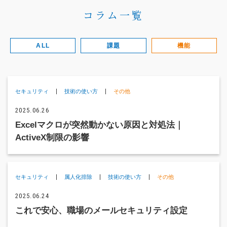
（受付時間：9:00〜18:00）
コラム一覧
土日祝日・お盆・年末年始を除く
ALL
課題
機能
セキュリティ
標準化
営業支援
競争力強化
データ分析
属人化排除
ファイル集計
メンテナンス
コストダウン
人的ミス低減
帳票出力
時間短縮
その他
技術の使い方
セキュリティ
技術の使い方
その他
失敗に学ぶ
2025.06.26
Excelマクロが突然動かない原因と対処法｜
ActiveX制限の影響
セキュリティ
属人化排除
技術の使い方
その他
2025.06.24
これで安心、職場のメールセキュリティ設定