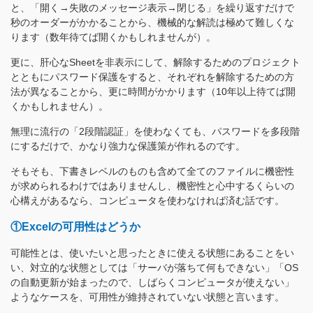
と、「開く→失敗のメッセージ表示→閉じる」を繰り返すだけで
秒のオーダーがかかることから、機械的な解読は極めて難しくな
ります（数年待てば開くかもしれませんが）。
更に、肝心なSheetを非表示にして、解除するためのプロジェクト
とともにパスワード保護をすると、それぞれを解除するための方
法が異なることから、更に時間がかかります（10年以上待てば開
くかもしれません）。
無理に流行の「2段階認証」を使わなくても、パスワードを多段階
にするだけで、かなり強力な保護策が作れるのです。
そもそも、下書きレベルのものも含めて全てのファイルに機密性
が求められるわけではありませんし、機密性と心中するくらいの
心構えがあるなら、コンピュータを使わなければ済む話です。
①Excelの可用性はどうか
可能性とは、使いたいと思ったときに使える状態にあることをい
い、対立的な状態としては「サーバが落ちて何もできない」「OS
の自動更新が始まったので、しばらくコンピュータが使えない」
ようなケースを、可用性が維持されていない状態と言います。