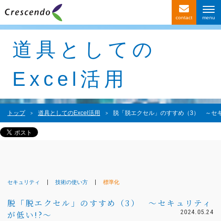
contact
サービス紹介
道具としての
事例紹介
Excel活用
お客様の声
会社情報
トップ
道具としてのExcel活用
脱「脱エクセル」のすすめ（3） ～セキ
〒116-0013
東京都荒川区西日暮里4-1-2
西日暮里ACビル2F
セキュリティ
技術の使い方
標準化
脱「脱エクセル」のすすめ（3） ～セキュリティ
2024.05.24
が低い!?～