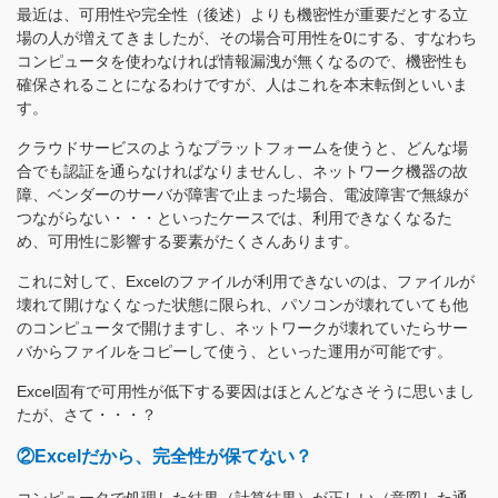
最近は、可用性や完全性（後述）よりも機密性が重要だとする立
場の人が増えてきましたが、その場合可用性を0にする、すなわち
コンピュータを使わなければ情報漏洩が無くなるので、機密性も
確保されることになるわけですが、人はこれを本末転倒といいま
す。
クラウドサービスのようなプラットフォームを使うと、どんな場
合でも認証を通らなければなりませんし、ネットワーク機器の故
障、ベンダーのサーバが障害で止まった場合、電波障害で無線が
つながらない・・・といったケースでは、利用できなくなるた
め、可用性に影響する要素がたくさんあります。
これに対して、Excelのファイルが利用できないのは、ファイルが
壊れて開けなくなった状態に限られ、パソコンが壊れていても他
のコンピュータで開けますし、ネットワークが壊れていたらサー
バからファイルをコピーして使う、といった運用が可能です。
Excel固有で可用性が低下する要因はほとんどなさそうに思いまし
たが、さて・・・？
②Excelだから、完全性が保てない？
コンピュータで処理した結果（計算結果）が正しい（意図した通