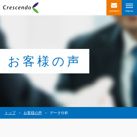
contact
サービス紹介
事例紹介
お客様の声
お客様の声
会社情報
〒116-0013
東京都荒川区西日暮里4-1-2
西日暮里ACビル2F
トップ
お客様の声
データ分析