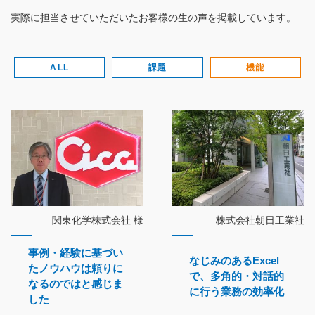
（受付時間：9:00〜18:00）
実際に担当させていただいたお客様の生の声を掲載しています。
土日祝日・お盆・年末年始を除く
ALL
課題
機能
セキュリティ
標準化
営業支援
競争力強化
データ分析
属人化排除
ファイル集計
メンテナンス
コストダウン
人的ミス低減
帳票出力
時間短縮
その他
技術の使い方
失敗に学ぶ
事例・経験に基づい
なじみのあるExcel
たノウハウは頼りに
で、多角的・対話的
なるのではと感じま
に行う業務の効率化
した