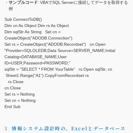
サンプルコード
: VBAでSQL Serverに接続してデータを取得する
例
Sub ConnectToDB()
Dim cn As Object Dim rs As Object
Dim sqlStr As String
Set cn =
CreateObject("ADODB.Connection")
Set rs = CreateObject("ADODB.Recordset")
cn.Open
"Provider=SQLOLEDB;Data Source=SERVER_NAME;Initial
Catalog=DATABASE_NAME;User
ID=USER;Password=PASSWORD;"
sqlStr = "SELECT * FROM YourTable"
rs.Open sqlStr, cn
Sheet1.Range("A1").CopyFromRecordset rs
rs.Close
cn.Close
Set rs = Nothing
Set cn = Nothing
End Sub
3.
情報システム設計時の、Excelとデータベース