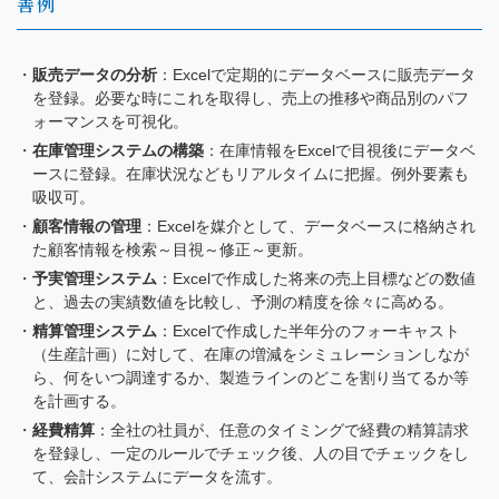
善例
販売データの分析
：Excelで定期的にデータベースに販売データ
を登録。必要な時にこれを取得し、売上の推移や商品別のパフ
ォーマンスを可視化。
在庫管理システムの構築
：在庫情報をExcelで目視後にデータベ
ースに登録。在庫状況などもリアルタイムに把握。例外要素も
吸収可。
顧客情報の管理
：Excelを媒介として、データベースに格納され
た顧客情報を検索～目視～修正～更新。
予実管理システム
：Excelで作成した将来の売上目標などの数値
と、過去の実績数値を比較し、予測の精度を徐々に高める。
精算管理システム
：Excelで作成した半年分のフォーキャスト
（生産計画）に対して、在庫の増減をシミュレーションしなが
ら、何をいつ調達するか、製造ラインのどこを割り当てるか等
を計画する。
経費精算
：全社の社員が、任意のタイミングで経費の精算請求
を登録し、一定のルールでチェック後、人の目でチェックをし
て、会計システムにデータを流す。