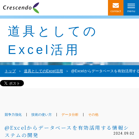
contact
サービス紹介
道具としての
事例紹介
Excel活用
お客様の声
会社情報
トップ
道具としてのExcel活用
@Excelからデータベースを有効活用
〒116-0013
東京都荒川区西日暮里4-1-2
西日暮里ACビル2F
競争力強化
技術の使い方
データ分析
その他
@Excelからデータベースを有効活用する情報シ
2024.09.02
ステムの開発