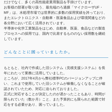
だけでなく、多くの高性能産業用製品を手掛けています。
お客様の部署が取り扱う、最先端のろ過膜「マイクローザUF・
MF」は、水処理市場では世界的に多数の採用実績を誇っており、
またエレクトロニクス・自動車・医薬食品および環境関連などの
各分野において広く活用されています。
半導体や化学工業製品をはじめ、自動車、医薬、食品などの製造
プロセスへの採用では、国内で比肩するもののない採用数を継続
しています。
どんなことに困っていましたか。
もともと、社内で作成した旧システム（見積支援システム）を長
年にわたって業務に活用していました。
ところが、2017年4月から弊社標準PCのバージョンアップに伴
い、これまで使用していた旧システムが稼働しなくなることが確
認されていたため、対応に迫られておりました。
正式に対応することが決定したのが遅かったこともあり、時間が
限られていた（数か月）こと、また予算的にも限られた範囲で対
応をする必要があり、困っていました。