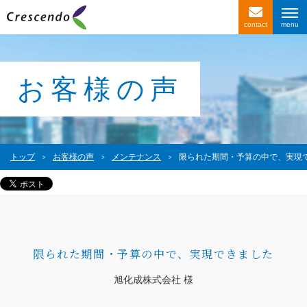
contact
サービス紹介
事例紹介
お客様の声
お客様の声
会社情報
トップ
お客様の声
メンテナンス
限られた期間・予算の中で、実現
〒116-0013
東京都荒川区西日暮里4-1-2
西日暮里ACビル2F
限られた期間・予算の中で、実現できました